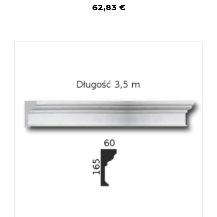
62,83
€