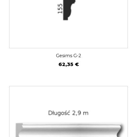
Gesims G-2
62,35
€