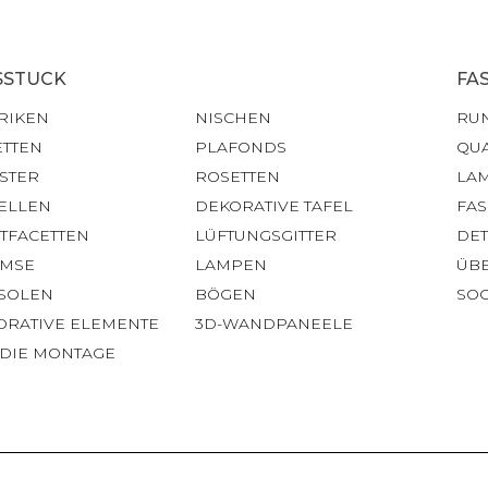
SSTUCK
FA
RIKEN
NISCHEN
RU
ETTEN
PLAFONDS
QU
STER
ROSETTEN
LA
ELLEN
DEKORATIVE TAFEL
FA
HTFACETTEN
LÜFTUNGSGITTER
DET
IMSE
LAMPEN
ÜB
SOLEN
BÖGEN
SOC
ORATIVE ELEMENTE
3D-WANDPANEELE
 DIE MONTAGE