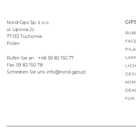
GIP
Nord-Gips Sp. z o.o.
ul. Lipowa 2c
RUB
77-133 Tuchomie
FAC
Polen
PILA
LAM
Rufen Sie an. : +48 59 82 150 77
Fax: 59 82 150 78
LIC
Schreiben Sie uns: info@nord-gips.pl
GES
KON
DEK
FÜR