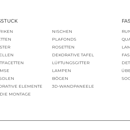
SSTUCK
FA
RIKEN
NISCHEN
RU
ETTEN
PLAFONDS
QU
STER
ROSETTEN
LA
ELLEN
DEKORATIVE TAFEL
FA
HTFACETTEN
LÜFTUNGSGITTER
DET
IMSE
LAMPEN
ÜB
SOLEN
BÖGEN
SOC
ORATIVE ELEMENTE
3D-WANDPANEELE
 DIE MONTAGE