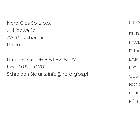
GIP
Nord-Gips Sp. z o.o.
ul. Lipowa 2c
RUB
77-133 Tuchomie
FAC
Polen
PILA
LAM
Rufen Sie an. : +48 59 82 150 77
Fax: 59 82 150 78
LIC
Schreiben Sie uns: info@nord-gips.pl
GES
KON
DEK
FÜR