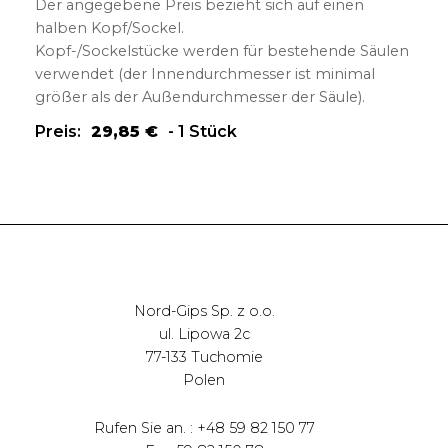
Der angegebene Preis bezieht sich auf einen
halben Kopf/Sockel.
Kopf-/Sockelstücke werden für bestehende Säulen
verwendet (der Innendurchmesser ist minimal
größer als der Außendurchmesser der Säule).
Preis:
29,85
€
-
1 Stück
Nord-Gips Sp. z o.o.
ul. Lipowa 2c
77-133 Tuchomie
Polen
Rufen Sie an. : +48 59 82 150 77