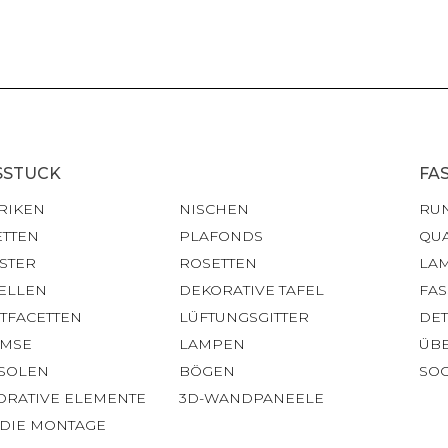
SSTUCK
FA
RIKEN
NISCHEN
RU
ETTEN
PLAFONDS
QU
STER
ROSETTEN
LA
ELLEN
DEKORATIVE TAFEL
FA
HTFACETTEN
LÜFTUNGSGITTER
DET
IMSE
LAMPEN
ÜB
SOLEN
BÖGEN
SOC
ORATIVE ELEMENTE
3D-WANDPANEELE
 DIE MONTAGE