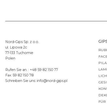
GIP
Nord-Gips Sp. z o.o.
ul. Lipowa 2c
RUB
77-133 Tuchomie
FAC
Polen
PILA
LAM
Rufen Sie an. : +48 59 82 150 77
Fax: 59 82 150 78
LIC
Schreiben Sie uns: info@nord-gips.pl
GES
KON
DEK
FÜR