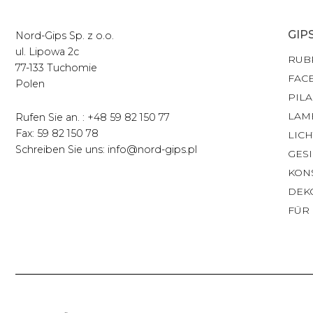
GIP
Nord-Gips Sp. z o.o.
ul. Lipowa 2c
RUB
77-133 Tuchomie
FAC
Polen
PILA
LAM
Rufen Sie an. : +48 59 82 150 77
Fax: 59 82 150 78
LIC
Schreiben Sie uns: info@nord-gips.pl
GES
KON
DEK
FÜR