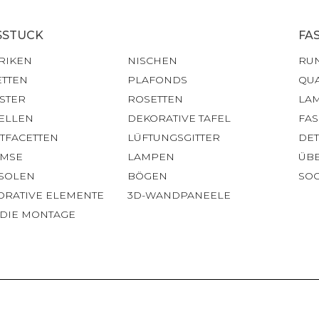
SSTUCK
FA
RIKEN
NISCHEN
RU
ETTEN
PLAFONDS
QU
STER
ROSETTEN
LA
ELLEN
DEKORATIVE TAFEL
FA
HTFACETTEN
LÜFTUNGSGITTER
DET
IMSE
LAMPEN
ÜB
SOLEN
BÖGEN
SOC
ORATIVE ELEMENTE
3D-WANDPANEELE
 DIE MONTAGE