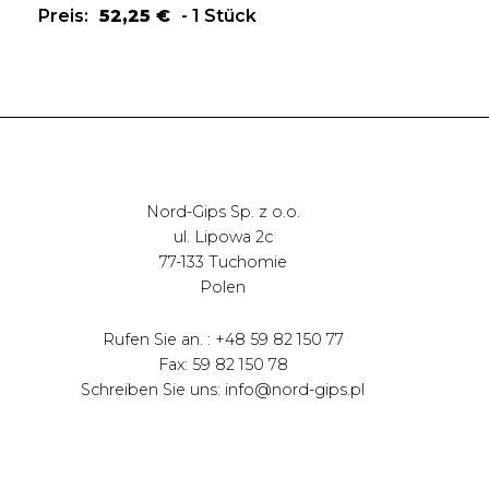
Preis:
52,25
€
-
1 Stück
Nord-Gips Sp. z o.o.
ul. Lipowa 2c
77-133 Tuchomie
Polen
Rufen Sie an. : +48 59 82 150 77
Fax: 59 82 150 78
Schreiben Sie uns: info@nord-gips.pl